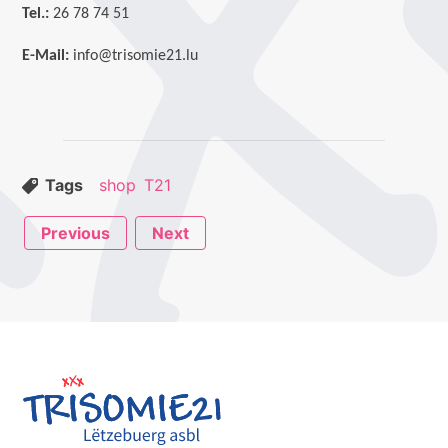
Tel.:
26 78 74 51
E-Mail:
info@trisomie21.lu
Tags
shop
T21
Previous
Next