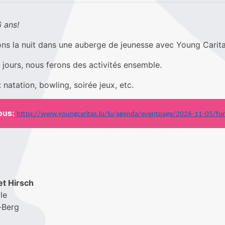
6 ans!
ns la nuit dans une auberge de jeunesse avec Young Carita
 jours, nous ferons des activités ensemble.
 natation, bowling, soirée jeux, etc.
sous:
https://www.youngcaritas.lu/lu/agenda/eventpage/2026-11-05/fu
t Hirsch
ole
-Berg