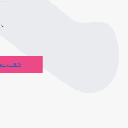
s.
n-days-1839