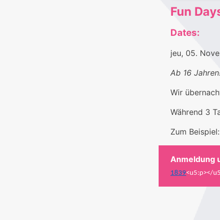
Fun Day
Dates:
jeu, 05. No
Ab 16 Jahren
Wir übernach
Während 3 Ta
Zum Beispiel
Anmeldung 
1839
<u5:p></u