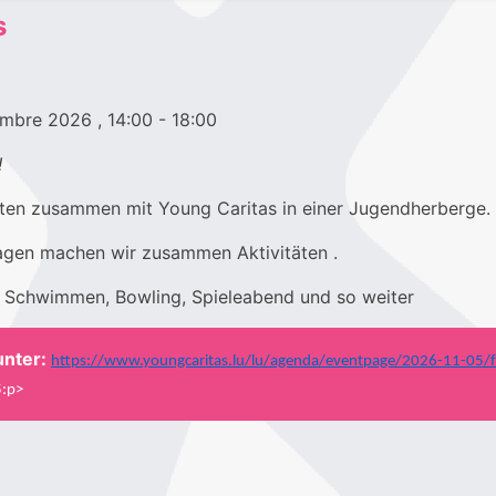
s
vembre 2026
, 14:00
- 18:00
!
ten zusammen mit Young Caritas in einer Jugendherberge.
gen machen wir zusammen Aktivitäten .
: Schwimmen, Bowling, Spieleabend und so weiter
unter:
https://www.youngcaritas.lu/lu/agenda/eventpage/2026-11-05/
5:p>