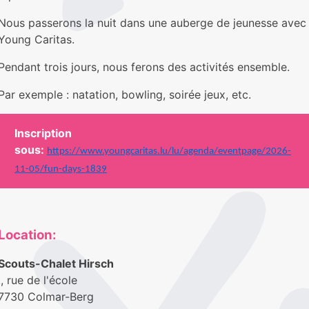
Nous passerons la nuit dans une auberge de jeunesse avec
Young Caritas.
Pendant trois jours, nous ferons des activités ensemble.
Par exemple : natation, bowling, soirée jeux, etc.
Inscription
sous:
https://www.youngcaritas.lu/lu/agenda/eventpage/2026-
11-05/fun-days-1839
Location:
Scouts-Chalet Hirsch
., rue de l'école
7730 Colmar-Berg