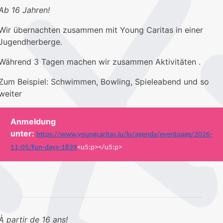
Ab 16 Jahren!
Wir übernachten zusammen mit Young Caritas in einer
Jugendherberge.
Während 3 Tagen machen wir zusammen Aktivitäten .
Zum Beispiel: Schwimmen, Bowling, Spieleabend und so
weiter
Anmeldung
unter:
https://www.youngcaritas.lu/lu/agenda/eventpage/2026-
11-05/fun-days-1839
<u5:p></u5:p>
À partir de 16 ans!