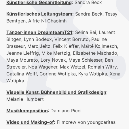
Künstlerische Gesamtleitung
:
Sandra Beck
Künstlerisches Leitungsteam
:
Sandra Beck, Tessy
Bemtgen, Aifric Ní Chaoimh
Tänzer·innen DreamteamT21
:
Selina Bei, Laurent
Blitgen, Lynn Bodeux, Vincent Borruto, Pauline
Brasseur, Marc Jeitz, Felix Kieffer, Maïté Kollmesch,
Jeanne Lieffrig, Mike Mertzig, Elizabethe Machado,
Maya Mourato, Lory Novak, Maya Schlesser, Ben
Streveler, Noa Wagener, Max Wetzel, Romain Witry,
Catalina Wolff, Corinne Wotipka, Kyra Wotipka, Xena
Wotipka
Visuelle Kunst, Bühnenbild und Grafikdesign
:
Mélanie Humbert
Musikkomposition
: Damiano Picci
Video und Making-of
:
Filmcrew von youngcaritas