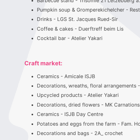
Barbecue stand - Trisomie 21 Lëtzebuerg a.s
Pumpkin soup & Gromperekichelcher - Res
Drinks - LGS St. Jacques Rued-Sir
Coffee & cakes - Duerftreff beim Lis
Cocktail bar - Atelier Yakari
Craft market:
Ceramics - Amicale ISJB
Decorations, wreaths, floral arrangements
Upcycled products - Atelier Yakari
Decorations, dried flowers - MK Carnations
Ceramics - ISJB Day Centre
Potatoes and eggs from the farm - Fam. H
Decorations and bags - 2A_ crochet