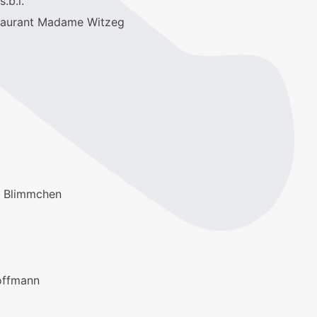
.b.l.
taurant Madame Witzeg
 - Blimmchen
offmann