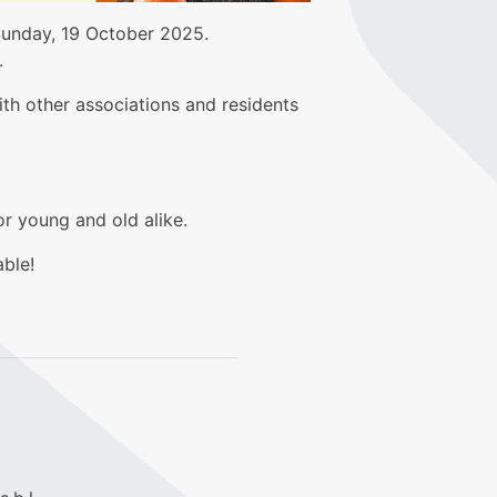
 Sunday, 19 October 2025.
.
with other associations and residents
or young and old alike.
able!