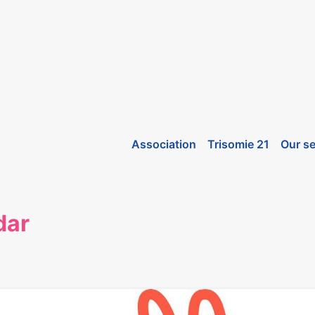
Association
Trisomie 21
Our se
dar