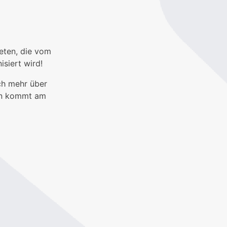
eten, die vom
siert wird!
ach mehr über
ann kommt am