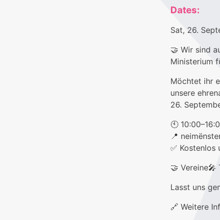
Dates:
Sat, 26. Se
🤝 Wir sind 
Ministerium f
Möchtet ihr e
unsere ehren
26. Septembe
🕙 10:00–16:
📍 neimënste
✅ Kostenlos u
🤝 Vereine🎤
Lasst uns ge
🔗 Weitere In