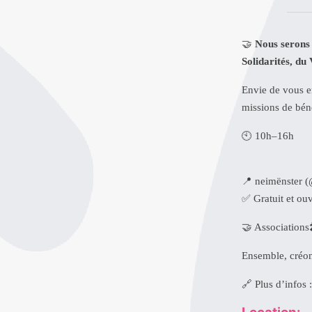
🤝
Nous serons 
Solidarités, du 
Envie de vous e
missions de bén
🕙
10h–16h
📍
neimënster (
✅
Gratuit et ouv
🤝
Associations
Ensemble, créon
🔗
Plus d’infos 