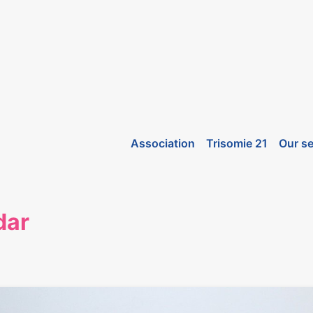
Association
Trisomie 21
Our se
dar