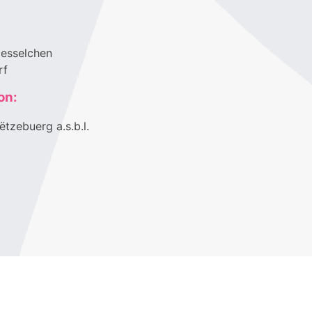
aesselchen
rf
on:
ëtzebuerg a.s.b.l.