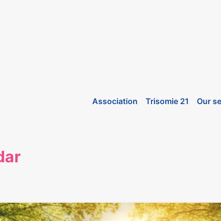
Association
Trisomie 21
Our se
dar