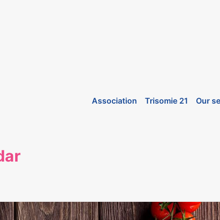
Association
Trisomie 21
Our se
dar