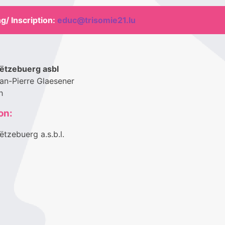
g/ Inscription:
educ@trisomie21.lu
ëtzebuerg asbl
ean-Pierre Glaesener
h
on:
ëtzebuerg a.s.b.l.