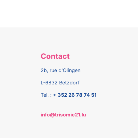
Contact
2b, rue d'Olingen
L-6832 Betzdorf
Tel. :
+ 352 26 78 74 51
info@trisomie21.lu