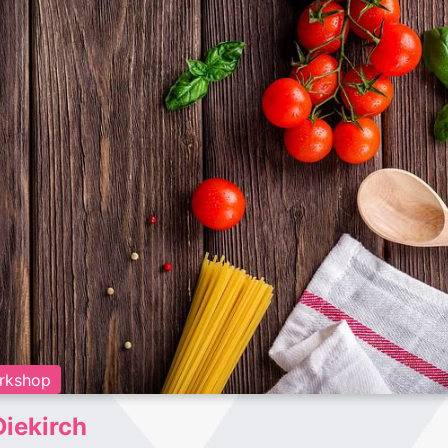
rkshop
Diekirch