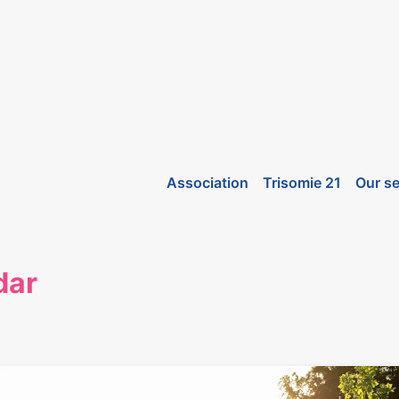
Association
Trisomie 21
Our se
dar