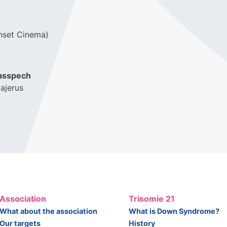
nset Cinema)
lasspech
ajerus
Association
Trisomie 21
What about the association
What is Down Syndrome?
Our targets
History