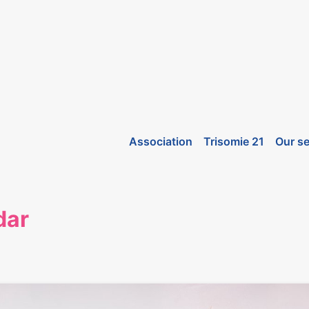
Association
Trisomie 21
Our se
dar