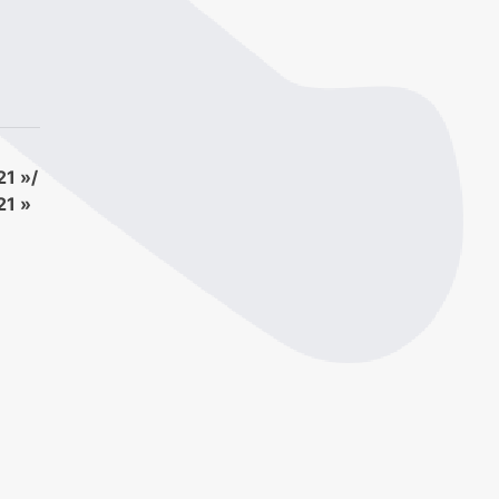
1 »/
1 »